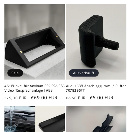
Sale
Ausverkauft
45° Winkel für Anykam ES5 ES6 ES8
Audi / VW Anschlaggummi / Puffer
Video Türsprechanlage | ABS
707829577
Normaler
Verkaufspreis
€69,00 EUR
Normaler
Verkaufspreis
€5,00 EUR
€79,00 EUR
€6,50 EUR
Preis
Preis