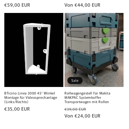
Normaler
€59,00 EUR
Normaler
Von €44,00 EUR
Preis
Preis
Sale
BTicino Linea 3000 45° Winkel
Rollwagengestell für Makita
Montage für Videosprechanlage
MAKPAC Systemkoffer
(Links/Rechts)
Transportwagen mit Rollen
Normaler
€35,00 EUR
Normaler
Verkaufspreis
€39,00 EUR
Preis
Preis
Von €24,00 EUR