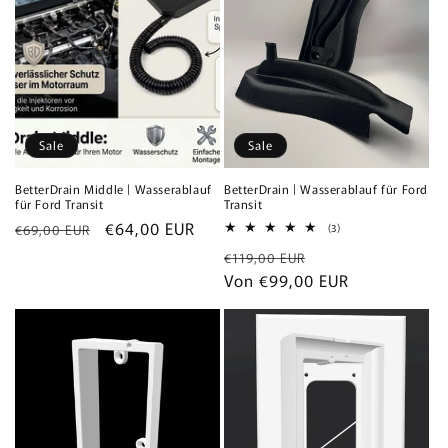
Sale
Sale
BetterDrain Middle | Wasserablauf
BetterDrain | Wasserablauf für Ford
für Ford Transit
Transit
Normaler
Verkaufspreis
€64,00 EUR
3
€69,00 EUR
(3)
Bewertungen
Preis
Normaler
Verkaufspreis
insgesamt
€119,00 EUR
Preis
Von €99,00 EUR