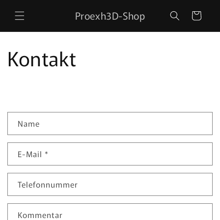
Direkt
zum
Proexh3D-Shop
Warenkorb
Inhalt
Kontakt
K
Name
o
n
E-Mail
*
t
a
k
Telefonnummer
t
f
Kommentar
o