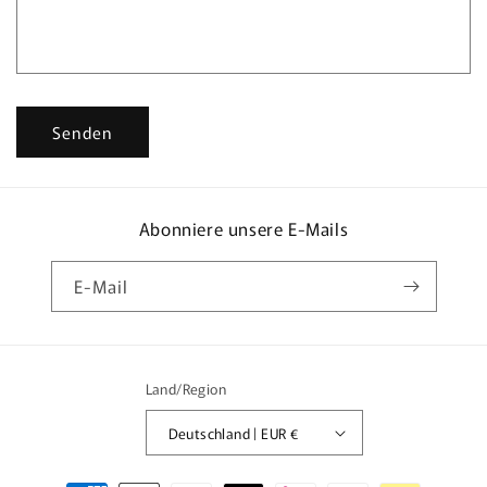
r
m
u
l
Senden
a
r
Abonniere unsere E-Mails
E-Mail
Land/Region
Deutschland | EUR €
Zahlungsmethoden